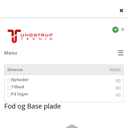
0
Menu
Diverse
Nulstil
Nyheder
(0)
Tilbud
(0)
På lager
(0)
Fod og Base plade