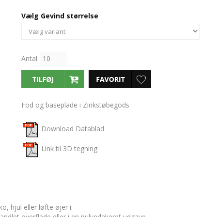
Vælg Gevind størrelse
Antal
Fod og baseplade i Zinkstøbegods
Download Datablad
Link til 3D tegning
hjul eller løfte øjer i.
ndlet overflade eller i en pulverlakeret udgave.