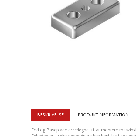
BESKRIVELSE
PRODUKTINFORMATION
Fod og Baseplade er velegnet til at montere maskinsko, 
Enheden er i zinkstøbegods og kan bestilles i en ubeha