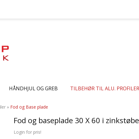
HÅNDHJUL OG GREB
TILBEHØR TIL ALU. PROFILE
iler
»
Fod og Base plade
Fod og baseplade 30 X 60 i zinkstøb
Login for pris!