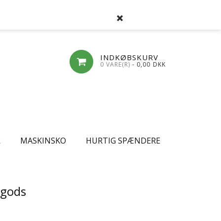
SØG
FAVORITLISTE
LOG-IND
OPRET
INDKØBSKURV
0 VARE(R)
- 0,00
DKK
R
MASKINSKO
HURTIG SPÆNDERE
egods