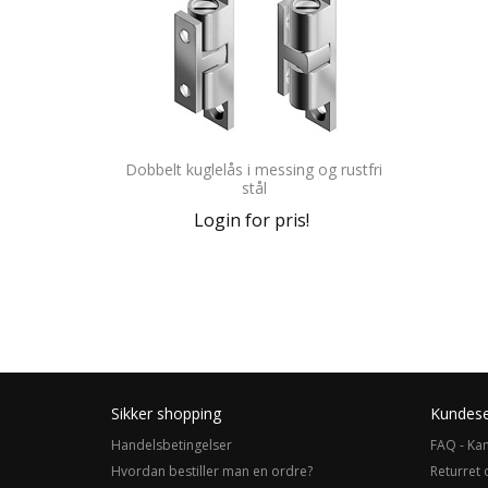
Dobbelt kuglelås i messing og rustfri
stål
Login for pris!
Sikker shopping
Kundese
Handelsbetingelser
FAQ - Kan
Hvordan bestiller man en ordre?
Returret 