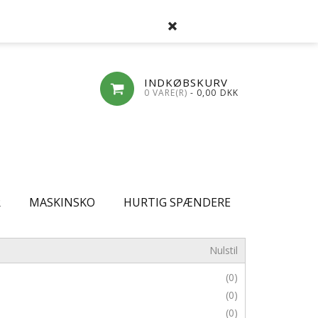
SØG
FAVORITLISTE
LOG-IND
OPRET
INDKØBSKURV
0 VARE(R)
- 0,00
DKK
R
MASKINSKO
HURTIG SPÆNDERE
Nulstil
(0)
(0)
(0)