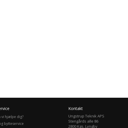
rvice
Kontakt
Ungstrup Teknik APS
 vi hjælpe dig?
Stengårds alle 86
og bytteservice
2800 Kgs. Lyngby