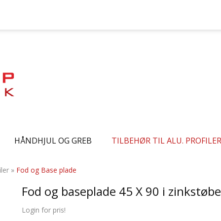
HÅNDHJUL OG GREB
TILBEHØR TIL ALU. PROFILE
iler
»
Fod og Base plade
Fod og baseplade 45 X 90 i zinkstøb
Login for pris!