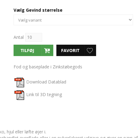
Vælg Gevind størrelse
Antal
Fod og baseplade i Zinkstøbegods
Download Datablad
Link til 3D tegning
hjul eller løfte øjer i.
behandlet overflade eller i en pulverlakeret udgave og giver en pæn af