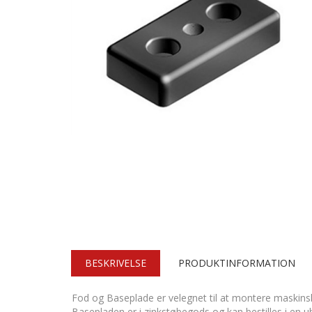
BESKRIVELSE
PRODUKTINFORMATION
Fod og Baseplade er velegnet til at montere maskinsko, 
Basepladen er i zinkstøbegods og kan bestilles i en u