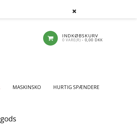
SØG
FAVORITLISTE
LOG-IND
OPRET
INDKØBSKURV
0 VARE(R)
- 0,00
DKK
R
MASKINSKO
HURTIG SPÆNDERE
egods