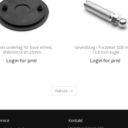
i underlag for base enhed,
Gevindstag i Forzinket Stål 
Ø40mm til Ø125mm
13,8 mm kugle
Login for pris!
Login for pris!
Næste-->
rvice
Kontakt