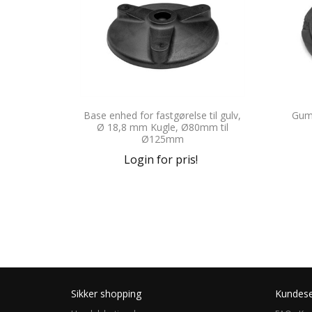
Base enhed for fastgørelse til gulv,
Gumm
Ø 18,8 mm Kugle, Ø80mm til
Ø125mm
Login for pris!
Sikker shopping
Kundese