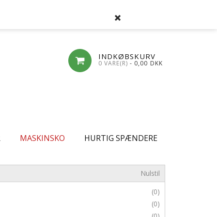
SØG
FAVORITLISTE
LOG-IND
OPRET
INDKØBSKURV
0 VARE(R)
- 0,00
DKK
R
MASKINSKO
HURTIG SPÆNDERE
Nulstil
(0)
(0)
(0)