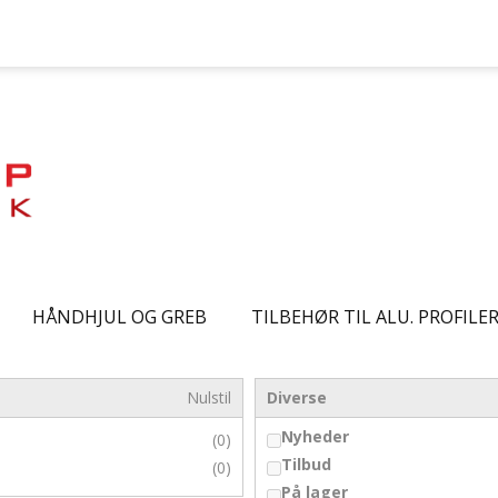
HÅNDHJUL OG GREB
TILBEHØR TIL ALU. PROFILE
Nulstil
Diverse
Nyheder
(0)
Tilbud
(0)
På lager