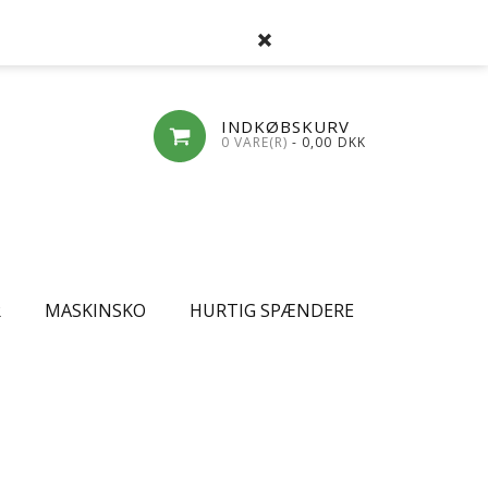
SØG
FAVORITLISTE
LOG-IND
OPRET
INDKØBSKURV
0 VARE(R)
- 0,00
DKK
R
MASKINSKO
HURTIG SPÆNDERE