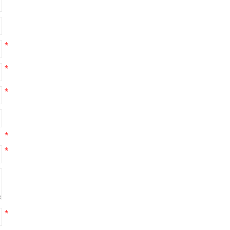
*
*
*
*
*
*