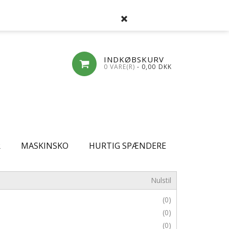
SØG
FAVORITLISTE
LOG-IND
OPRET
INDKØBSKURV
0 VARE(R)
- 0,00
DKK
R
MASKINSKO
HURTIG SPÆNDERE
Nulstil
(0)
(0)
(0)