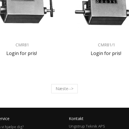
CMR81
CMR81/1
Login for pris!
Login for pris!
Næste-->
rvice
Kontakt
Ungstrup Teknik APS
 vi hjælpe dig?