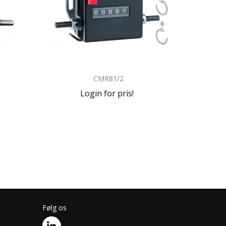
CMR81/2
Login for pris!
Følg os