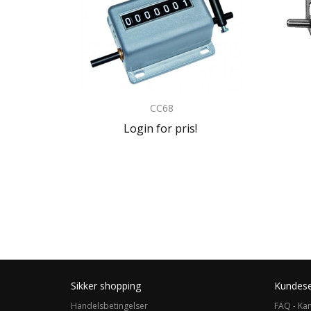
CC68
Login for pris!
Sikker shopping
Kundese
Handelsbetingelser
FAQ - Kan