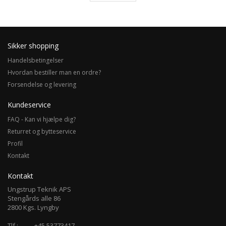
Sikker shopping
Handelsbetingelser
Hvordan bestiller man en ordre?
Forsendelse og levering
Kundeservice
FAQ - Kan vi hjælpe dig?
Returret og bytteservice
Profil
Kontakt
Kontakt
Ungstrup Teknik APS
Stengårds alle 86
2800 Kgs. Lyngby
Tlf.:
+45 53773417