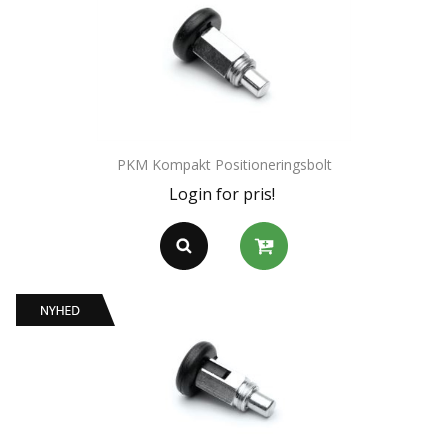
PKM Kompakt Positioneringsbolt
Login for pris!