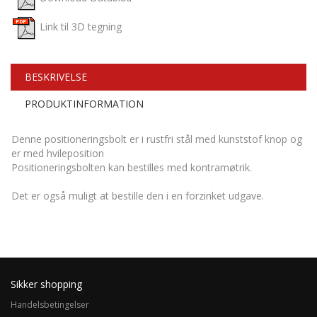
Link til 3D tegning
BESKRIVELSE
PRODUKTINFORMATION
Denne positioneringsbolt er i rustfri stål med kunststof knop og
er med hvileposition
Positioneringsbolten kan bestilles med kontramøtrik.
Det er også muligt at bestille den i en forzinket udgave.
Sikker shopping
Handelsbetingelser