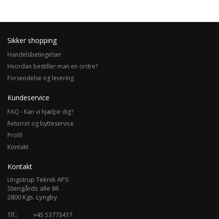
Sikker shopping
Handelsbetingelser
Hvordan bestiller man en ordre?
Forsendelse og levering
Kundeservice
FAQ - Kan vi hjælpe dig?
Returret og bytteservice
Profil
Kontakt
Kontakt
Ungstrup Teknik APS
Stengårds alle 86
2800 Kgs. Lyngby
Tlf.:
+45 53773417