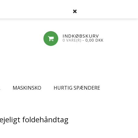
SØG
FAVORITLISTE
LOG-IND
OPRET
INDKØBSKURV
0 VARE(R)
- 0,00
DKK
R
MASKINSKO
HURTIG SPÆNDERE
ejeligt foldehåndtag