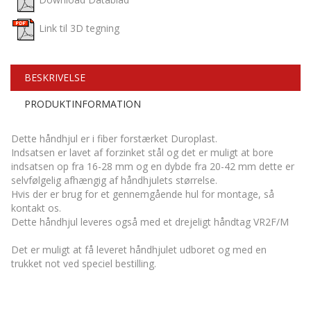
Download Datablad
Link til 3D tegning
BESKRIVELSE
PRODUKTINFORMATION
Dette håndhjul er i fiber forstærket Duroplast.
Indsatsen er lavet af forzinket stål og det er muligt at bore
indsatsen op fra 16-28 mm og en dybde fra 20-42 mm dette er
selvfølgelig afhængig af håndhjulets størrelse.
Hvis der er brug for et gennemgående hul for montage, så
kontakt os.
Dette håndhjul leveres også med et drejeligt håndtag VR2F/M
Det er muligt at få leveret håndhjulet udboret og med en
trukket not ved speciel bestilling.