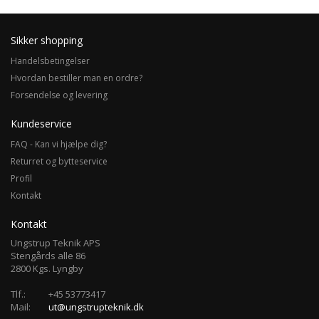
Sikker shopping
Handelsbetingelser
Hvordan bestiller man en ordre?
Forsendelse og levering
Kundeservice
FAQ - Kan vi hjælpe dig?
Returret og bytteservice
Profil
Kontakt
Kontakt
Ungstrup Teknik APS
Stengårds alle 86
2800 Kgs. Lyngby
Tlf.:
+45 53773417
Mail:
ut@ungstrupteknik.dk