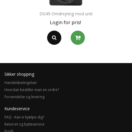
DG49 Omdrejning mod uret
Login for pris!
Sikker shopping
Handelsbetingelser
Hvordan bestiller man en ordre?
Forsendelse og levering
Kundeservice
FAQ - Kan vi hjælpe dig?
Returret og bytteservice
Profil