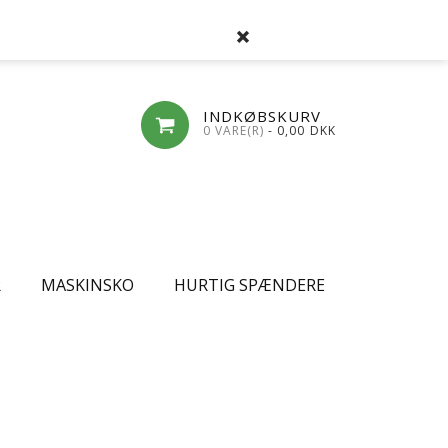
SØG
FAVORITLISTE
LOG-IND
OPRET
INDKØBSKURV
0 VARE(R)
- 0,00
DKK
R
MASKINSKO
HURTIG SPÆNDERE