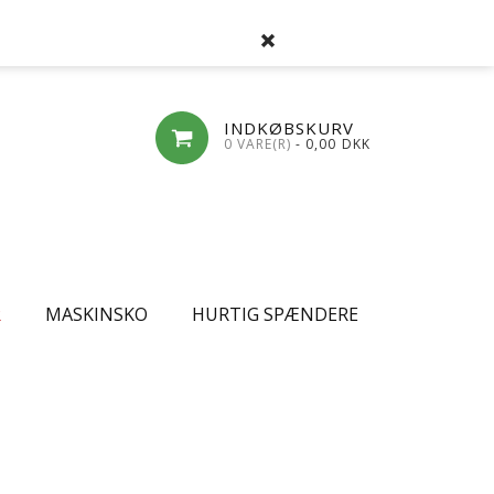
SØG
FAVORITLISTE
LOG-IND
OPRET
INDKØBSKURV
0 VARE(R)
- 0,00
DKK
R
MASKINSKO
HURTIG SPÆNDERE