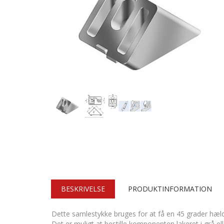
BESKRIVELSE
PRODUKTINFORMATION
Dette samlestykke bruges for at få en 45
grader hæld
Det er muligt at bestille komponenten lakeret i grå el