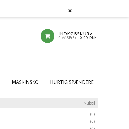
SØG
FAVORITLISTE
LOG-IND
OPRET
INDKØBSKURV
0 VARE(R)
- 0,00
DKK
R
MASKINSKO
HURTIG SPÆNDERE
Nulstil
(0)
(0)
(0)