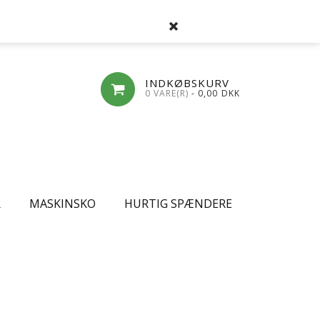
SØG
FAVORITLISTE
LOG-IND
OPRET
INDKØBSKURV
0 VARE(R)
- 0,00
DKK
R
MASKINSKO
HURTIG SPÆNDERE