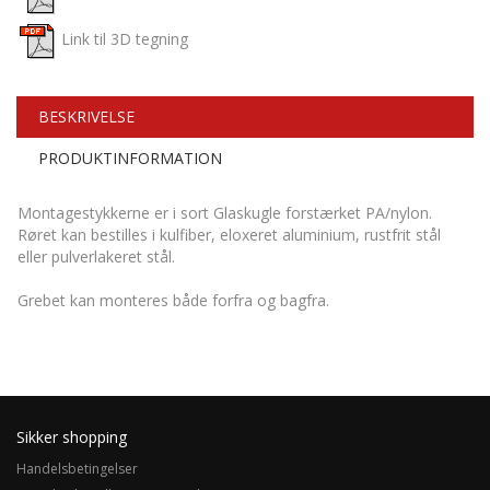
Link til 3D tegning
BESKRIVELSE
PRODUKTINFORMATION
Montagestykkerne er i sort Glaskugle forstærket PA/nylon.
Røret kan bestilles i kulfiber, eloxeret aluminium, rustfrit stål
eller pulverlakeret stål.
Grebet kan monteres både forfra og bagfra.
Sikker shopping
Handelsbetingelser