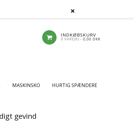
SØG
FAVORITLISTE
LOG-IND
OPRET
INDKØBSKURV
0 VARE(R)
- 0,00
DKK
R
MASKINSKO
HURTIG SPÆNDERE
digt gevind