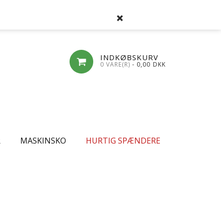
SØG
FAVORITLISTE
LOG-IND
OPRET
INDKØBSKURV
0 VARE(R)
- 0,00
DKK
R
MASKINSKO
HURTIG SPÆNDERE