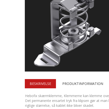
BESKRIVELSE
PRODUKTINFORMATION
Hebofix skærmklemme, Klemmerne kan klemme over 
Det permanente ensartet tryk fra klipsen gør at man 
rigtige størrelse, så kablet ikke bliver skadet.