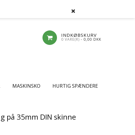
SØG
FAVORITLISTE
LOG-IND
OPRET
INDKØBSKURV
0 VARE(R)
- 0,00
DKK
R
MASKINSKO
HURTIG SPÆNDERE
g på 35mm DIN skinne