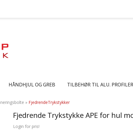
HÅNDHJUL OG GREB
TILBEHØR TIL ALU. PROFILE
oneringsbolte
»
FjedrendeTrykstykker
Fjedrende Trykstykke APE for hul m
Login for pris!