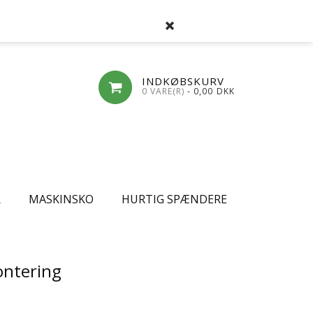
SØG
FAVORITLISTE
LOG-IND
OPRET
INDKØBSKURV
0 VARE(R)
- 0,00
DKK
R
MASKINSKO
HURTIG SPÆNDERE
ontering