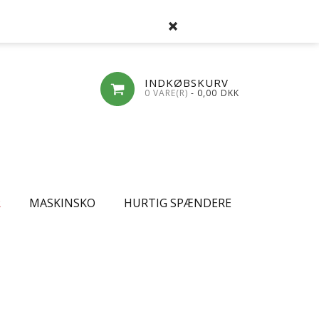
SØG
FAVORITLISTE
LOG-IND
OPRET
INDKØBSKURV
0 VARE(R)
- 0,00
DKK
R
MASKINSKO
HURTIG SPÆNDERE