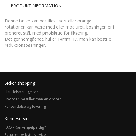
PRODUKTINFORMATION
Denne tæller kan bestilles i sort eller orange.
rotationen kan være med eller mod uret, bøsningen er i
broneret stål, med pinolskrue for fiksering.
Det gennemgående hul er 14mm H7, man kan bestille
reduktionsbøsninger.
Sikker shopping
Handelsbetingelser
Hvordan bestiller man en ordre?
Forsendelse og levering
Kundeservice
FAQ - Kan vi hjælpe dig?
Returret og bytteservice